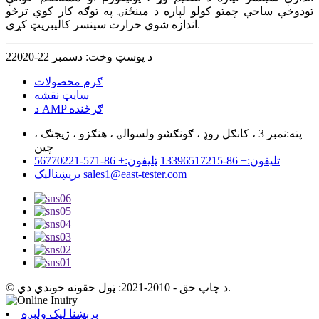
تودوخې ساحې چمتو کولو لپاره د مینځنۍ په توګه کار کوي ترڅو
اندازه شوي حرارت سینسر کالیبریټ کړي.
د پوسټ وخت: دسمبر 22-22020
ګرم محصولات
سایټ نقشه
د AMP ګرځنده
پته:
نمبر 3 ، کانګل روډ ، ګونګشو ولسوالۍ ، هنګزو ، ژیجنګ ،
چین
تلیفون:
+ 86-13396517215
ټلیفون:
+ 86-571-56770221
sales1@east-tester.com
بریښنالیک
© د چاپ حق - 2010-2021: ټول حقونه خوندي دي.
برېښنا لیک ولېږه