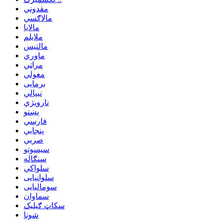
مقدوني
مالاګسي
مالایا
ملایلم
مالتیس
ماوري
مراټي
مغولي
برمایی
نیپالي
نارویژي
پښتو
فارسي
پنجابي
صربي
سیسوتو
سنګاله
سلواکي
سلوانیایی
سومالیایی
سماوان
سکاټ ګیلیک
شونا