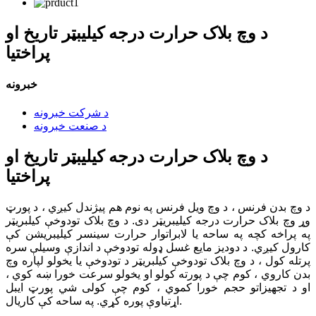
د وچ بلاک حرارت درجه کیلیبټر تاریخ او
پراختیا
خبرونه
د شرکت خبرونه
د صنعت خبرونه
د وچ بلاک حرارت درجه کیلیبټر تاریخ او
پراختیا
د وچ بدن فرنس ، د وچ ویل فرنس په نوم هم پیژندل کیږي ، د پورټ
وړ وچ بلاک حرارت درجه کیلیبریټر دی. د وچ بلاک تودوخې کیلبریټر
په پراخه کچه په ساحه یا لابراتوار حرارت سینسر کیلیبریشن کې
کارول کیږي. د دوديز مایع غسل ډوله تودوخې د اندازې وسیلې سره
پرتله کول ، د وچ بلاک تودوخې کیلبریټر د تودوخې یا یخولو لپاره وچ
بدن کاروي ، کوم چې د پورته کولو او یخولو سرعت خورا ښه کوي ،
او د تجهیزاتو حجم خورا کموي ، کوم چې کولی شي پورټ ایبل
اړتیاوې پوره کړي. په ساحه کې کاریال.