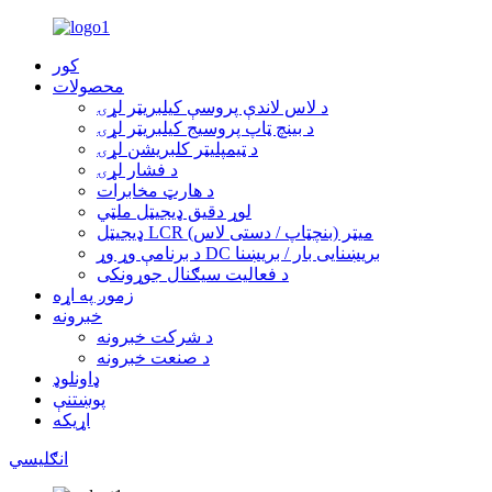
کور
محصولات
د لاس لاندې پروسې کیلبریټر لړۍ
د بینچ ټاپ پروسیج کیلبریټر لړۍ
د ټیمپلیټر کلبریشن لړۍ
د فشار لړۍ
د هارټ مخابرات
لوړ دقیق ډیجیټل ملټي
ډیجیټل LCR میټر (بنچټاپ / دستی لاس)
د برنامې وړ وړ DC بریښنایی بار / بریښنا
د فعالیت سیګنال جوړونکی
زموږ په اړه
خبرونه
د شرکت خبرونه
د صنعت خبرونه
ډاونلوډ
پوښتنې
اړیکه
انګلیسي