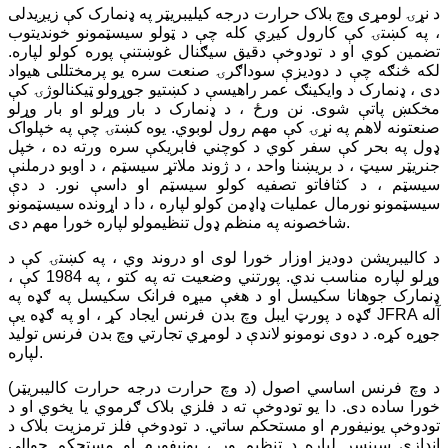
د نړۍ لومړی وچ بلاک حرارت درجه کیلیبریټر په ډنمارک کې زیږیدلی
، په کښتۍ کې کارول کیږي کله چې د ټولو سیسټمونو خوندیتوب
تضمین کوي ​​او د تودوخې دقیق سیګنال غوښتنې پوره کولو لپاره.
لکه څنګه چې د دودیزې سوداګرۍ صنعت سره یو پرمختللی هیواد
دی ، ډنمارک د وایکینګ عمر راهیسې د کښتیو جوړولو ټیکنالوژۍ کې
مخکښ پاتې شوی. نن ورځ ، د ډنمارک د بار وړلو او بار وړلو
صنعتونه لاهم په نړۍ کې مهم رول لوبوي. یوه کښتۍ چې په خپلواک
ډول په بحر کې سفر کوي د کوچني فابریکې سره ورته ده ، خپل
جنریټر سیټ ، د بریښنا واحد ، د ژوند ملاتړ سیسټم ، د اوبو درملنې
سیسټم ، د کثافاتو تصفیه کولو سیسټم او داسې نور. د دې
سیسټمونو نورمال عملیات ډاډمن کولو لپاره ، دا د اړونده سیسټمونو
شاخصونه په منظم ډول تنظیمولو لپاره خورا مهم دی.
د کالیبریشن دودیز اوزار خورا لوی او دروند وي ، په کښتۍ کې د
وړلو لپاره مناسب ندي. پورتني وضعیت ته په کتو ، په 1984 کې ،
ډنمارک جوهانا سکیسل او د هغې میړه فرانک سکیسل په ګډه په
ګډه د پورټ ایبل وچ بدن فرنس ایجاد کړ ، او په ګډه یې JFRA آله
جوړه کړه. د دوی نومونو لاندې د لومړي تجارتي وچ بدن فرنس تولید
لپاره.
د وچ فرنس اساسي اصول (د وچ حرارت درجه حرارت کالیبریټر)
خورا ساده دی. دا یو تودوخې ته د فلزي بلاک ګرموي یا یخوي او د
تودوخې یونیفورم او مستحکم ساتي. د تودوخې فلز ترمزیت بلاک د
اندازې سینسر لپاره د تنظیم وړ ، یونیفورم او مستحکم حوالې