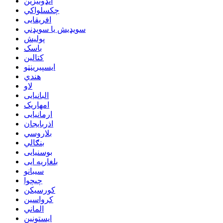
انډونیزین
چکسلواکي
افریقایی
سویډیش یا سویډني
پولیش
باسک
کتالین
ایسپیرینټو
هندي
لاو
البانیایی
امهاریک
ارمانیایی
اذربایجان
بلاروسي
بنګالي
بوسنیایی
بلغاریه ایی
سیبانو
چیچوا
کورسیکن
کرواسین
الماني
ایستونین