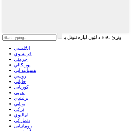
د لټون لپاره ننوتل یا ESC وتړئ
انګلیسي
فرانسوي
جرمني
پورتګالي
هسپانیه ایی
روسي
جاپاني
کوریایی
عربي
ایرلینډي
یوناني
ترکي
ایټالیوي
دنمارکي
رومانیایی