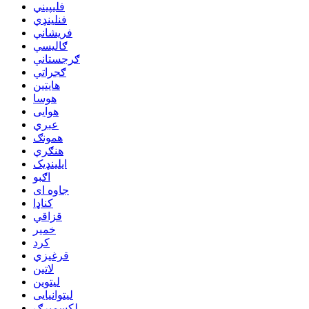
فلیپیني
فنلینډي
فريشاني
ګالیسي
ګرجستاني
ګجراتي
هایتین
هوسا
هوایی
عبري
همونګ
هنګري
ایلینډیک
اګبو
جاوه ای
کناډا
قزاقي
خمیر
کرد
قرغیزي
لاتین
لیتوین
لیتوانیایی
لکسمبرګ ..